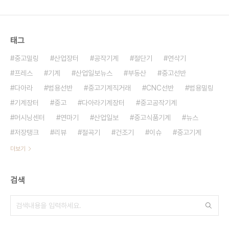
계 / 연마기 - 제조년 : 2007년06월 - 제조사 : 대
만 - 거래가능지역 : 전국 - 제품상태 : A급 (새제품
과유사) 자동타..
태그
중고밀링
산업장터
공작기계
절단기
연삭기
프레스
기계
산업일보뉴스
부동산
중고선반
다아라
범용선반
중고기계직거래
CNC선반
범용밀링
기계장터
중고
다아라기계장터
중고공작기계
머시닝센터
연마기
산업일보
중고식품기계
뉴스
저장탱크
리뷰
절곡기
건조기
이슈
중고기계
더보기
검색