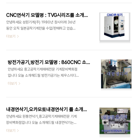
면 보다 더많은 정보를 보실 수 있습니다 제품번호를
델명 : YCG-400 다아라기계장터 에서도 확인을
검색하셔도 원통연삭기,연삭기에대한 상세정보를 보
하실 수 있습니다 - 제품명 : 중고원통연마기 250-
실 수 있습니다 중..
CNC연삭기 모델명 : TVG시리즈를 소개합니다
400 - 제품번호 : 772183- 기본사양 : 수평밀링
안녕하세요 성원기계(주) 1980년 창사이래 36년
(각치기) - 모델명 : YCG-400 - 제조사 : 영진 -
동안 오직 일본공작기계만을 수입/판매하고 있습니
인도조건 : 상차도 - 제품상태 : 중고 - 판매처 : 명진
다. 수많은 납품실적, 다양한 현장경험을 통한 노하우
더보기
기계 교육기관 사용제품으로 실사용기간 1년 미만으
를 바탕으로 귀사의 기계구입에 만족을 드리겠습니
로 상태 매우 양호합니다 매장에 오시면 바로 시운전
다 오늘 소개해드릴 CNC연삭기는 일본 TOY0에서
해보실수 있으며 직접확인 가능합니다 오늘 소개해
제작한 CNC연삭기 모델명 : TVG시리즈를 소개합
드릴 중고원통연마기는 공작기계매매전문..
니다 성원기계(주) 취급품목 CNC연삭기 모델명 :
방전가공기,방전기 모델명 : 860CNC 소개합니다
TVG시리즈 다아라기계장터 에서도 확인을 하실 수
안녕하세요 중고공작기계매매전문 기계장비백화점
있습니다 - 제품명 : [신제품] CNC연삭기/수직/척
입니다 오늘 소개해드릴 방전가공기는 제우스이디엠
타입 - [제품번호 : 737244] - 기본사양 : 내경
에서 제작한 방전가공기,방전기 모델명 : 860CNC
더보기
900mm까지의 작업 크기에 따라 TVG 시리즈를
입니다 방전가공기,방전기는 중고방전가공기 이며
라인업. - 모델명 : TVG시리즈 - 제품분류 : 공작기
이미 팔린 경우도 있습니다. 이점 유념해 주시길 바라
계 > CNC연마기/연삭기 - 제조사 : TOYO - 제품
며 너그러이 이해해 주시길 부탁 드립니다 대한엠디
상태 : 신품 CNC연삭기 모델명 ..
씨 취급품목 방전가공기 모델명 : 860CNC는 다아
내경연삭기,오카모토내경연삭기 를 소개합니다
라기계장터 에서도 확인을하실 수 있습니다 - 제품명
안녕하세요 원통연삭기,중고공작기계매매전문 기계
: [중고기계] 방전가공기,방전기 - [제품번호 :
장비백화점입니다 오늘 소개해드릴 내경연삭기는
845439] - 기본사양 : 800×600 - 모델명 :
OKAMOTO에서 제작한 내경연삭기 모델명 : 오카
더보기
860cnc - 제품분류 : 금형·사출 > 방전가공기 -
모토내경연삭기 입니다 내경연삭기 모델명 : 오카모
제조사 : 제우스이디엠 - 거래가능지역 : 전국 - 제품