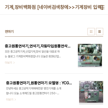
본문 바로가기
기계,장비백화점 [네이버검색창에>>기계장비 입력]010
연마기
중고원통연삭기,연삭기,자동타입원통연삭기 매매,연삭기수리설치전문 태광정밀기계입니다
모든 중고공작기계,산업기계,장비 알선을 대표로 하
는 블로그 기계장비백화점입니다 오늘은 B2B산업계
선두주자 다아라기계장터에 등록된 공작기계 전문업
더보기
체 태광정밀기계 (연삭기,원통연삭기 ) 제품을 소개
하려고 합니다제품 구매문의시 산업 다아라 제품정
보를 보고 전화 주셨다고 하시면 친절한 상담을 받으
실 수 있습니다태광정밀기계 에서 판매하는 제품을
중고원통연마기,원통연마기 모델명 : YCG-400 명진기계에서 상담해드립니다
산업 다아라에서 한번 찾아볼까요 공작기계 매매전
안녕하세요 중고공작기계매매전문 명진기계를 소개
문 태광정밀기계는 산업 다아라에 등록된 기업이며
합니다 오늘 소개해드릴 중고원통연마기 250-
산업 다아라에서 확인 가능합니다
400 모델명 : YCG-400 이며 팔린 경우도 있습니
더보기
http://mc.daara.co.kr 에서 공작금속,플라스틱
다. 이점 유념해 주시길 바라며 너그러이 이해해 주시
가공기 >>> 연마,연삭기 [프리미엄2업체] 클릭하시
길 부탁 드립니다 명진기계 취급품목 원통연마기 모