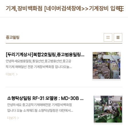
본문 바로가기
기계,장비백화점 [네이버검색창에>>기계장비 입력]010
중고밀링
[두리기계상사]복합2호밀링,중고범용밀링2호 상담 도와드립니다
안녕하세요범용밀링,통일선반,중고범용선반,중고공
작기계 매매알선 전문 기계장비백화점 입니다오늘
소개해드릴 복합2호밀링 범용밀링,저가밀링을 소개
더보기
합니다 복합밀링2호기는 중고복합밀링 이므로 판매
완료된 제품 일수도 있습니다.이점 유념해 주시길 바
라며 이해해 주시길 부탁 드립니다.감사합니다 두
리기계상사 취급품목 복합2호밀링,범용밀링2호 다
소형탁상밀링 RF-31 모델명 : MD-30B 명진기계입니다
아라기계장터 에서도 확인을 하실 수 있습니다 - 제
안녕하세요 중고공작기계매매전문 기계장비백화점
품명 : 복합2호밀링,저가밀링,2호복합밀링- 제품번
입니다 오늘 소개해드릴 소형탁상밀링은 대만에서
호 : 809964- 기본사양: 2호복합밀링- 인도조건 :
제작한 소형탁상밀링 RF-31 모델명 : MD-30B을
더보기
상차도- 제품상태: 중고- 판매처 : 두리기계상사 복
소개합니다 소형탁상밀링 RF-31 모델명 : MD-
합2호밀링,중고복합2호밀링상태는 좋지는 안치만
30B은 중고소형탁상밀링 이미 팔린 경우도 있습니