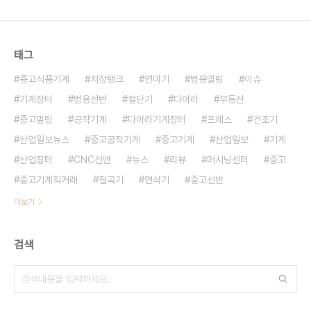
품분류 : 공작기계 > 범용밀링 - 제조사 : 일제, 스즈
오까 - 제품상태 : A급 (새제품과유사) 범용밀링2호
상태아주좋음,코랙트,바이스,공구포함,디지탈3축 범
태그
용밀..
중고식품기계
저장탱크
연마기
범용밀링
이슈
기계장터
범용선반
절단기
다아라
부동산
중고밀링
공작기계
다아라기계장터
프레스
건조기
산업일보뉴스
중고공작기계
중고기계
산업일보
기계
산업장터
CNC선반
뉴스
리뷰
머시닝센터
중고
중고기계직거래
절곡기
연삭기
중고선반
더보기
검색