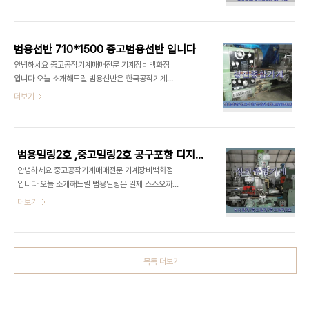
를 소개합니다 범용선반 460 * 1000 (스핀들구경
기계 > 범용밀링 - 제조사 : 일동 - 제품상태 : 중고
800파이)는 중고범용선반 이며 이미 팔린 경우도
복합밀링3호,범용밀링3호 중고공작기계전문 성진
있습니다. 이점 유념해 주시길 바라며 너그러이 이해
종합기계에서 취급합니다 오늘 소개해드린 복합밀링
해 주시길 부탁 드립니다 성진종합기계 취급품목 범
외 다른사양..
범용선반 710*1500 중고범용선반 입니다
용선반 460 * 1000 (스핀들구경800파이)는 다
안녕하세요 중고공작기계매매전문 기계장비백화점
아라기계장터 에서도 확인하실 수 있습니다 - 제품명
입니다 오늘 소개해드릴 범용선반은 한국공작기계에
: [중고기계] 범용선반/범용선반/중고선
서 제작한 범용선반 710*1500 중고범용선반 입니
더보기
반/460*1000 - [제품번호 : 545682] - 기본사
다 범용선반710*1500은 중고범용선반이며 이미
양 : 기계상태최상, 스핀들구경 80파이 - 모델명 :
팔린 경우도 있습니다. 이점 유념해 주시길 바라며 너
460*1000 - 제품분류 : 공작기계 > 범용선반 -
그러이 이해해 주시길 부탁 드립니다 성진종합기계
제조사 : 마작 - 제품상태 : B급 (성능 양호..
취급품목 범용선반710*1500 중고범용선반 다아
범용밀링2호 ,중고밀링2호 공구포함 디지탈3축을 소개합니다
라기계장터 에서도 확인하실 수 있습니다 - 제품명 :
안녕하세요 중고공작기계매매전문 기계장비백화점
[중고기계] 범용선반/중고선반/중고선
입니다 오늘 소개해드릴 범용밀링은 일제 스즈오까
반/710*1500 - [제품번호 : 810031] - 기본사양
에서 제작한 범용밀링2호 공구포함 디지탈3축입니
더보기
: 방진구,4본척포함,상태좋음 - 모델명 :
다 범용밀링2호는 중고범용밀링2호 이며 이미 팔린
710*1500 - 제품분류 : 공작기계 > 범용선반 - 제
경우도 있습니다. 이점 유념해 주시길 바라며 너그러
조사 : 한국공작기계 - 제품상태 : A급 (새제품과유
이 이해해 주시길 부탁 드립니다 성진종합기계 취급
사) 범용선반 710*1500 중고범용선반 범용선반
품목 범용밀링2호 디지탈3축 중고밀링2호는 다아라
710*1..
목록 더보기
기계장터 에서도 확인하실 수 있습니다 - 제품명 :
[중고기계] 범용밀링/중고밀링/중고밀링2호 - [제품
번호 : 810003] - 기본사양 : 상태아주좋음,코렉
트,바이스,공구포함,디지탈3축 - 모델명 : 2호 - 제