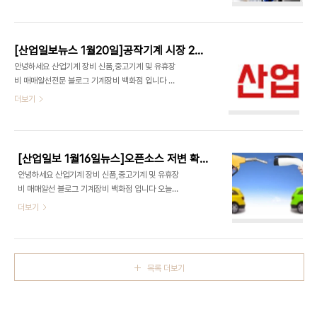
을 소개합니다 산소통 기상캐스터입니다 올해 금형
래 먹거리 산업 집중 투자 인천시는 민선6기 출범과
산업 날씨 소식 전해드립니다 활발한 수출을 통해 매
함께 지역 주력산업, 인천만의 입지적 강점을 살린 미
해 점차 날씨가 개이던 한국 금형산업 2014년 32억
래 먹거리 산업을 육성하기로 했다. ▲첨단자동차
달러 수출 일본을 제치고 세계2위의 금형수출국으로
▲로봇..
[산업일보뉴스 1월20일]공작기계 시장 2020년까지 아시아가 성장 이끈다
우뚝 서면서 화창한 날씨를 보였습니다(산업일보제
안녕하세요 산업기계 장비 신품,중고기계 및 유휴장
공) 올해 금형산업 날씨 소식을 전해드립니다 2014
비 매매알선전문 블로그 기계장비 백화점 입니다 기
년 32억달러 수출 일본을 제치고 세계2위의 금형 수
계장비백화점에서는 산업관련 제품외 산업계 뉴스도
더보기
출국으로 우뚝 서면서 화창한 날씨를 보였습니다 수
소개하고있습니다 오늘은 산업일보에서 제공하는 산
출감소세로돌아서면서 먹구름이 드리우기 시작했습
업일보 주요뉴스를 소개합니다 주요내용은 메이커봇
니다 전년대비 약 7% 이상 감소한 것으로 나타났습
인원 감축 거품 빠지나 조직 변화 20% 상당 감축 소
니다 한국금형공업협동조합에서 실시한 금형업계 수
식 시작 변화 예고,공작기계 시장 2020년까지 아시
출환경 실태조사 에 참여한..
[산업일보 1월16일뉴스]오픈소스 저변 확대 보급형 3D프린터 가격
아가 성장 이끈다 리서치 & 마켓 2억 4천 만 달러 규
안녕하세요 산업기계 장비 신품,중고기계 및 유휴장
모 이상으로 성장, GF 머시닝 솔루션 항공 제조장비
비 매매알선 블로그 기계장비 백화점 입니다 오늘은
영역까지 확대 오는 2월 8일 열리는 AeroDef제조
산업일보 에서 제공하는 산업일보 주요뉴스를 소개
더보기
콘퍼런스와 전시회 예약,기계학습 발달 자동화분야
합니다 올해 1분기 수출선행지수 흐림 KORTA 1분
새 지평 연다 SPRI 김인중 교수 다양한 지능형 시스
기 수출선행지수 발표 기준치에 머물다,세계는 지금
템 출현할 것 주장 내용을 소개합니다(산업일보제공)
전기차와 자동화 콘셉트 진행중이며오픈소스 저변
메이커봇 인원감축 거품 빠지나 개인용 3D프린터
확대 보급형 3D프린터가격 스타트업 기업 제조시장
글..
목록 더보기
진출 차체 개발 늘어 올해 독일 플라스틱 고무 분야
5% 성장세 지속 전망 관련 산업일보뉴스 를 소개 해
드렸습니다 세계는 지금 전기차 와 자동화 콘셉트 진
행중 3D 설계 소프트웨어 전문 업체 3D익스피리언