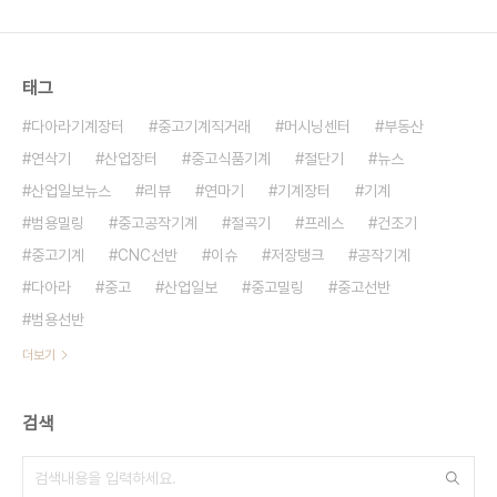
스 플랫폼의 결합으로 개발한 것이라고 지난 13일 발
표했다. 목업 기술은 제품수명주기관리와 3D디지털
기술로 실물크기의 모형을 만드는 것이다 현지 시각
태그
지난 6일~9..
다아라기계장터
중고기계직거래
머시닝센터
부동산
연삭기
산업장터
중고식품기계
절단기
뉴스
산업일보뉴스
리뷰
연마기
기계장터
기계
범용밀링
중고공작기계
절곡기
프레스
건조기
중고기계
CNC선반
이슈
저장탱크
공작기계
다아라
중고
산업일보
중고밀링
중고선반
범용선반
더보기
검색