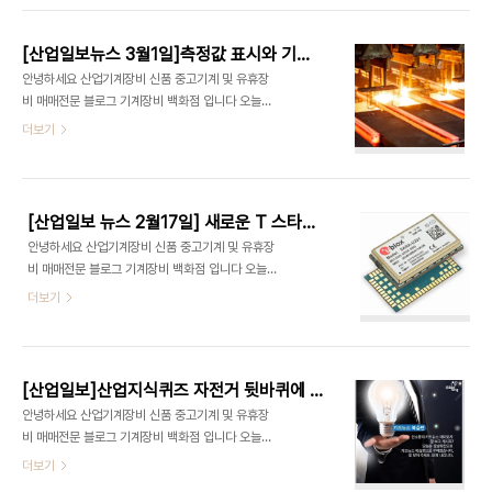
나타났다. 지금까지 일본 국민에 대해 고유번호를 부
한중간에 무역기술장벽 애로를 해소하기 위한 제1차
여한 적이 없는 일본은 올해 1월부터 공평한 ..
한·중 자유무역(이하 FTA) 무역기술장벽(이하
[산업일보뉴스 3월1일]측정값 표시와 기록 용지에 프린팅 동시 가능
TBT) 위원회가 16일 개최됐다. 산업통상자원부(이
안녕하세요 산업기계장비 신품 중고기계 및 유휴장
하 산업부) 국가기술표준원(이하 국표원)은 한·중 양
비 매매전문 블로그 기계장비 백화점 입니다 오늘은
국이 한-중 FTA 발효 이후 대두되고 있는 비관세장
산업일보에서 제공하는 산업일보 뉴스를 공유합니다
더보기
벽 애로해소가 시급하다는데 공감해, 한중 FTA 이행
철강시장 통상마찰 한국의 해법은? 포스코 경영연구
기구 산하 14개 위원회 중에서 TBT위원회를 가장
원 중국 시장의 변화에 주목,측정값 표시와 기록 용지
먼저 개최하게 됐다고 밝혔고 TBT 위원회의 운영 및
에 프린팅 동 시 가능KRN 100시리즈 퀵메뉴 추가
향후 협력방안과 최근 양국의 TBT 현안 해결방안
로 사용빈도 높은 메뉴 설정,웨어러블 기기의 정의와
을..
[산업일보 뉴스 2월17일] 새로운 T 스타일 시알론 세라믹 인서트
역사,사람이 몸에 컴퓨터를 착 용하기부터 이식하기
안녕하세요 산업기계장비 신품 중고기계 및 유휴장
까지,중 절강성 산업용 로봇 수요 봇물(이상 산업일
비 매매전문 블로그 기계장비 백화점 입니다 오늘은
보제공) 철강시장 통상마찰 한국의 해법은? 전세계
산업일보에서 제공하는 산업일보 뉴스를 공유합니다
더보기
철강 시장이 자국 시장의 보호를 위해 갖은 노력을 기
2G,3G 연결하는 초소형 무선통신 모듈 개발,유블럭
울이고 있는 가운데 우리나라의 대(對) 중국 철강무
스 위치 추적 및 IOT 애플리케이션 최적화,한국 기술
역에 적신호가 짙게 드리웠다는 지적이 제기됐다. 포
무역 수지비 지속 개선 이뤄져기술무역규모 253억
스코 경영연구원의 김지선 선임연구원의 연구에 따
달러 전년대비 34% ↑,새로운 T 스타일 시알론 세
르면 2015년 ..
[산업일보]산업지식퀴즈 자전거 뒷바퀴에 있는 톱니바퀴를 무엇이라고 할까요?
라믹 인서트,불안정 조건 속 우수한 성능 발휘,2020
안녕하세요 산업기계장비 신품 중고기계 및 유휴장
년 5G 시장 상용화에 나서는 중국의 자세 글로벌 기
비 매매전문 블로그 기계장비 백화점 입니다 오늘은
업들 주도권 확보 위한 기술개발 한창(이상 산업일보
산업일보에서 제공하는 산업일보 지식퀴즈를 공유합
더보기
제공) 2G.3G 연결하는 초소형 무선통신 모듈 개발
니다 [산업지식퀴즈 2월 2주차 문제 ] 산소통의 카드
유블럭스(SIX: UBXN)가 위치 추적 및 IoT 애플리