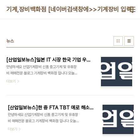
본문 바로가기
기계,장비백화점 [네이버검색창에>>기계장비 입력]010
뉴스
[산업일보뉴스]일본 IT 시장 한국 기업 우수한 기술 높은 관심
안녕하세요 산업기계장비 신품 중고기계 및 유휴장
비 매매전문 블로그 기계장비 백화점 입니다 오늘은
산업일보에서 제공하는 산업일보 뉴스를 공유합니다
더보기
일본 IT 시장 한국 기업 우수한 기술 높은 관심 융복
합된 기술 구현 일본 시장 안정적 진입 가능성 ↑
KOTRA는 17일 ‘Korea-Japan ICT
Partnering’ 수출 상담회 및 시장분석 보고서를 발
[산업일보뉴스]한 중 FTA TBT 애로 해소 탄력 받을 것
간했다고 밝혔다. O2O마케팅, 암호화 소프트웨어
안녕하세요 산업기계장비 신품 중고기계 및 유휴장
등 한국 IT기술이 일본시장 진출이 유망할 것으로 기
비 매매전문 블로그 기계장비 백화점 입니다 오늘은
대되고 있다. 도쿄올림픽, 마이넘버 등 신규 수요 확
산업일보에서 제공하는 산업일보 뉴스 한 중 FTA
더보기
대에 따라 미디어 활용기술, 정보보호 분야 한국 기업
TBT 애로 해소 탄력 받을 것 표준 기술규정 일치화
은 일본 IT 시장에 더 많은 관심을 가져야 할 것으로
포괄적 기술 규제 협력 방안 추진내용을 공유합니다