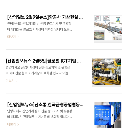
뉴스 재미있게 잘 보고 계시조? 오늘은 설날특집으로
케이션에 최적화된 초소형 SARA-U201 3G/2G
카드뉴스 복습편으로 꾸며봤습니다 잘 맞혀 주세요
이동통신 모듈을 출시했다. 16x26x3..
문제 나갑니다 1] 자전거 뒷바퀴에 있는 톱니바퀴를
[산업일보 2월9일뉴스]항공사 가상현실 시스템 승객에 제공한다
무엇이라고 할까요? 이것은 자전거 체인과 맞물려 동
안녕하세요 산업기계장비 신품 중고기계 및 유휴장
력을 전달함을써 뒷바퀴를 회전합니다 재질은 쇠지
비 매매전문 블로그 기계장비 백화점 입니다 오늘은
만 소모품이어서 닳기고 한다고 하네요 1] 자전거 뒷
산업일보에서 제공하는 산업일보 뉴스를 공유합니다
더보기
바퀴에 있는 톱니바퀴를 무엇이라고 할까요? 정답 :
돌발상황 갑자기 튀어나온 보행자 미리 알고 운전하
스프라켓 스프라켓은 자전거 뒷바퀴에 있는 톱니바
자 해살짓(해킹) 안정성 확보 C-ITS 암호화 기술 개
퀴로 자전거 체인과 맞물려 동력을 전달함으로써 뒷
발,해외진출 유망기업 체계적으로육성한다 100억
바퀴를 회전합니다 2] 난쟁이를 뜻한느 그리스어 나
원 130개 팀 규모로 해외 진출 단계별 프로그램 운
노스에서 유래된 이..
[산업일보뉴스 2월5일]글로벌 ICT기업 디바이스 플랫폼 선점위한 경쟁 후끈
영,중국 드론 전문학교 급속도로 생겨나 전문인력 양
안녕하세요 산업기계장비 신품 중고기계 및 유휴장
성으로 드론시장 공략항공사 가상현실 시스템 승객
비 매매전문 블로그 기계장비 백화점 입니다 오늘은
에 제공한다,승객 VR 헤드셋으로 유용한 개인시간
산업일보에서 제공하는 산업일보 뉴스를 공유합니다
더보기
즐겨(산업일보제공) 돌발상황 갑자기 튀어나온 보행
첨단자동차 로봇 등 미래 먹거리 산업 집중 투자 청라
자 미리알고 운전하자 운전자들이 운전하면서 누구
첨단산업단지 연계 부품산업 클러스터 구축,글로벌
나 한번쯤은 '돌발상황'을 겪었을 것이다. 주차된 차
ICT기업 디바이스 플랫폼 선점위한 경쟁 후끈 정부
에서 갑작스럽게 튀어나오는 사람들이나 횡단보도로
국내 VR 관련 기업 지원 해외진출 돕는다.산업단지
뛰어드는 보행자들 때문..
[산업일보뉴스]산소통,한국금형공업협동조합에서 실시한 금형업계 수출환경 실태조사
고도화 제조업 웅비 날갯짓 착공 50년 넘은 공단 등
안녕하세요 산업기계 장비 신품 중고기계 및 유휴장
노후 단지 첨단으로 무장,반도체산업 제3의 물결이
비 매매알선 전문블로그 기계장비 백화점 입니다 오
다가온다 시놉시스 아트드 제우스 회장 IOT가 세번
늘은 산업일보에서 제공하는 산업일보 뉴스 산소통
더보기
째 변화야기 (산업일보제공) 첨단 자동차.로봇 등 미