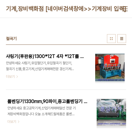
본문 바로가기
기계,장비백화점 [네이버검색창에>>기계장비 입력]010
절곡기
샤링기(후판용)1300*12T 4자 *12T를 소개합니다
안녕하세요 샤링기,유압절단기,유압절곡기 절단기,
절곡기 신품,중고기계,산업기계매매전문 경신기계입
니다 높은품질,저렴한가격,믿을 수 있는 제품 경신기
더보기
계가 약속드립니다 저희 경신기계는 창립이래 고객
의 요구에 부응하기 위하여 항상 고객의 입장에서 최
고의 제품을 제공하고자 노력을 기울이고 있습니다
오늘 소개해드린 샤링기는대성에서 제작한 샤링기
롤벤딩기1330mm,90파이,중고롤벤딩기 입니다
(후판용)1300*12T 4자 *12T를 소개합니다 샤링
안녕하세요 중고공작기계,산업기계매매알선 전문 기
기(후판용)은 중고샤링기 이므로 판매가 완료된 제품
계장비백화점입니다 오늘 소개해드릴제품은 롤벤딩
일수도 있습니다 이점 양해바랍니다 경신기계 취급
기1330mm,90파이,중고롤벤딩기 입니다 롤벤딩
더보기
품목 샤링기(후판용)1300*12T 4자 *12T은 다아
기1330mm,90파이,중고롤벤딩기 은 중고롤벤딩
라기계장터 에서도 확인을 하실 수 있습니다 - 제품
기 이며 이미 판매완료된 경우도 있습니다. 이점 유념