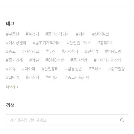
567251] - 기본사양 : 0T*2500, AUTO BG,
ZII, - 모델명 : RG-80 - 제품분류 : 공작기계·금형
및 성..
태그
부동산
절곡기
중고공작기계
기계
산업일보
머시닝센터
중고기계직거래
산업일보뉴스
공작기계
중고
저장탱크
뉴스
기계장터
연삭기
범용밀링
중고기계
리뷰
CNC선반
중고선반
다아라기계장터
이슈
다아라
산업장터
범용선반
프레스
중고밀링
절단기
건조기
연마기
중고식품기계
더보기
검색