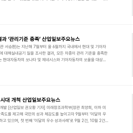
천연자원이 부족한 우리나라 산업구조의 특성상 연구개발에 대한 지원은
 우리나라의 이러한 특성을 감안해 지속적으로 기업들을 대상으로
. 일단 투자현황을 살펴보면, 자동차, 로봇자동화, 조선분야 등 국내
단계 중심으로 투자되나, 기초단계 및 중소기업 비중은 지..
결과 ‘관리기준 충족’ 산업일보주요뉴스
관 서승환)는 지난해 7월부터 올 6월까지 국내에서 현대 및 기아자
에 대해실내공기 질을 조사한 결과, 모든 차종이 관리 기준을 충족한
는 현대자동차의 쏘나타 및 제네시스와 기아자동차의 쏘울을 대상으
물질이 실내공기 질 권고기준을 만족시키는지에 대해 측정했다. 측정결과
 권고기준치 이하인 것으로 나타났다. 신차 실내공기 질에 대한 조사
․현기증 및 냄새 등의 문제를 인식하는 등 이동 생활공간인 자동차 안
짐에 따라, 2007년도에 신차 실내공기 질 기준을 마련..
 시대 개척 산업일보주요뉴스
 개발 [산업일보 권오황 기자] 미래창조과학부(장관 최양희, 이하 미
만족도를 제고해 국민의 성과 체감도를 높이고자 9월부터 ‘이달의 우
고 있으며, 첫 번째 ‘이달의 우수 성과사례’로 9월 2건, 10월 2건
밝혔다. ‘이달의 우수 성과사례’는 미래부 대표적인 성과사례들의 창