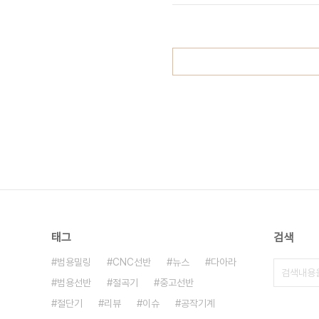
고 센서 제어기 회로도 등을 제작해 준
태그
검색
범용밀링
CNC선반
뉴스
다아라
범용선반
절곡기
중고선반
절단기
리뷰
이슈
공작기계