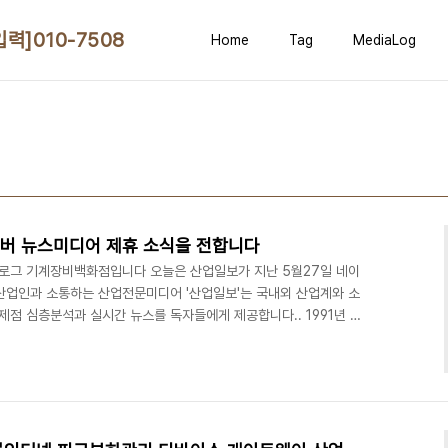
010-7508-2298
Home
Tag
MediaLog
이버 뉴스미디어 제휴 소식을 전합니다
로그 기계장비백화점입니다 오늘은 산업일보가 지난 5월27일 네이
산업인과 소통하는 산업전문미디어 '산업일보'는 국내외 산업계와 소
점 심층분석과 실시간 뉴스를 독자들에게 제공합니다.. 1991년 산
년 인웹진 오픈 2004년 기계장터를 필두로 '산업다아라'5대콘텐츠
 2007년 인터넷신문 '산업일보'를 창간했습니다 산업일보회사소개 -
dd01.html 산업일보 회사 연혁 -
/history.html 영상뉴스 여기는현장입니다 산업지식퀴즈 기자..