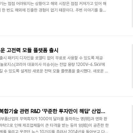
경기는 점점 어려워지는 상황이고 해외 시장은 점점 커져가고 있어 해
 한 번도 해외에 진출한 경험이 없기 때문이다. 주변 이야기를 들어
면 어떤 기업은 해외에서 부도가 났다는 소문이 들리기도 한다. A씨
업이 해외시장에서 어느 정도 경쟁력이 있는지 가늠해 볼 수 없어 감
. 해외에서 경쟁력 있는 강소기업에 비해 무엇이 부족한지 안다면 역
 입찰준비부터 준공에 이르기까지 필요한 서류 등을 꼼꼼..
운 고전력 모듈 플랫폼 출시
 출시 패키지 디자인을 로열티 없이 무료로 사용할 수 있도록 제공
놀로지스(코리아 대표이사 이승수)는 전압 용량 1200V~6.5kV에
킬 수 있도록 설계된 새로운 전력 모듈 플랫폼을 출시했다. 새로운 모
서, 인피니언은 로열티 없이 디자인의 라이센스를 모든 IGBT 전력
용한 첫 번째 제품들은 3.3kV(450A), 4.5kV(400A),
0mm x 140mm x 40mm의 새로운 패키지로 제공된다. 2015년 5월
서 개최되는 PCIM ..
[2014 산업계 10대 뉴스] 융복합기술 관련 R&D ‘꾸준한 투자만이 해답’ 산업일보뉴스
부품산업의 무역흑자가 1000억 달러를 돌파하는 명(明)과 엔화 환
하락으로 인해 제조업체들이 큰 타격을 받는 등의 암(暗)이 공존한 한
계를 울리고 웃겼던 뉴스 10가지를 추려서 2014년을 돌아보고 다가