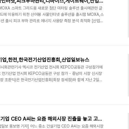
MOXA 스마트 그리드용,사물인터넷,피크부하관리,디바이스,게이트웨이,산업일보뉴스
OXA 스마트 그리드용 새로운 첨단 미터링 솔루션 출시에관련 글
리드에 이용하기 위한 산어뵹 사물인터넷 솔루션을 출시함 MOXA,스
션 출시 피크 부하 관리로 에너지 사용량 측정 분석 최적화 [산업일
Infrastructure) 솔루션 선도 업체인 MOXA는 스마트 그리드에 이용하
rnet of Things) AMI 솔루션을 출시한다고 밝혔다. MOXA의 산업
의 셀룰러 게이트웨이, 데이터 콘센트레이터 유닛, 헤드엔드 서버 제품들
투명 AMI 애..
기업,한전,한국전기산업진흥회,산업일보뉴스
전시회관련기사 멕시코 전기산업 전시회 KEPCO공동관 구성참가에
 전기산업 전시회 KEPCO공동관 구성 참가 - 중남미 시장 신시장
사장 조환익)은 한국전기산업진흥회(회장 장세창)와 함께 지난 2일부
 열린 2015 멕시코 전기산업전시회(19th Expo Electrica
동반 참가했다. 올해로 19회째를 맞이하는 멕시코 전기산업 전시회는
는 중남미 시장 최대 규모의 전기전력 전시회이며, 금년에는 멕시코시
x) 내 366,000㎡ 규모의 전시장에서 12..
산업일보뉴스 어느 중소 건설기업 CEO A씨는 요즘 해외시장 진출을 놓고 고민이 많다.
업일보 홍보영 기자] 어느 중소 건설기업 CEO A씨는 요즘 해외시장