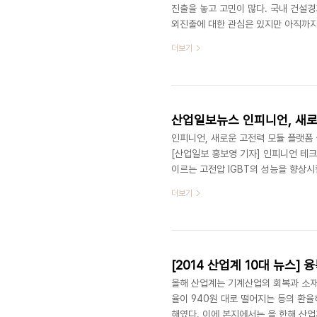
진출을 놓고 고민이 많다. 국내 건설
외진출에 대한 관심은 있지만 아직까지
보면 해외에서 성공한 사례도 있는 반
더보기
의 가장 큰 고민은 자기가 운영하는 기
(感)에 의존할 수 밖에 없다는데 있다
량을 키울 수 있을 텐데 말이다. 또한
산업일보뉴스 인피니언, 새로
인피니언, 새로운 고전력 모듈 플랫폼
[산업일보 홍보영 기자] 인피니언 테크
이르는 고전압 IGBT의 성능을 향상시
듈의 이점이 널리 활용되도록 하기 위해
더보기
모듈 업체들에게 제공한다. 이 플랫폼을 적
6.5kV(275A) 고전압 등급으로 10
19일부터 21일까지 독일의 뉘른베르크에
올해 산업계는 기계산업의 회복과 소재
율이 940원 대로 떨어지는 등의 환율
해였다. 이에 본지에서는 올 한해 산업