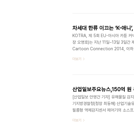
의성(참신성), 효과성, 국민의 성과 
뷰’를 평가요소에 포함시켜 실제 정책
(ICT) 분야 전문가들로 구성된 미래부
차세대 한류 이끄는 ‘K-애니
KOTRA, 제 5회 EU-아시아 카툰 
장 오영호)는 지난 11일~13일 3일간 
Cartoon Connection 2014
램 기금을 활용한 한-EU 최초 협력
더보기
공동 주관사로 참여했다. 유럽 애니메
아시아 업계는 저렴한 인건비로 제작비
경을 뛰어넘는 애니메이션 공동제작 협
[산업일보 안영건 기자] 유해물질 감
기지방경찰청(청장 최동해) 산업기술
필름형 액체감지센서 제어기의 소스프
한 법률위반)로 이모씨(35)등 4명을
더보기
2010년 10월경 피해회사를 퇴직하
그램 파일 36개를 빼돌린 후, 2012