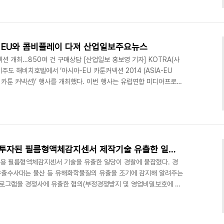
체감 정도 등을 종합적으로 평가해 선정하는데, 특히, ‘정책수요자 인터
현장의 생생한 이야기를 담고자 했으며 과학기술 및 정보통신기술
 자체평가위원회와 블로그 기자단 등 외부 ..
’, EU와 콤비플레이 다져 산업일보주요뉴스
커넥션 개최…850여 건 구매상담 [산업일보 홍보영 기자] KOTRA(사
제주도 해비치호텔에서 ‘아시아-EU 카툰커넥션 2014 (ASIA-EU
, 이하 카툰 커넥션)’ 행사를 개최했다. 이번 행사는 유럽연합 미디어프로그
 사업으로 산하기관인 유럽애니메이션 필름협회 카툰(CARTOON)이
이션 업계는 자본력을 바탕으로 강력한 투자·배급라인을 가지고 있고,
용 절감에 유리하다. 이에 한국의 강점인 기술력과 기획력을 더해 국
업을 확대해 현지 진출을 꾀..
산업일보주요뉴스,150억 원 투자된 필름형액체감지센서 제작기술 유출한 일당 적발
지용 필름형액체감지센서 기술을 유출한 일당이 경찰에 붙잡혔다. 경
유출수사대는 불산 등 유해화학물질의 유출을 조기에 감지해 알려주는
로그램을 경쟁사에 유출한 혐의(부정경쟁방지 및 영업비밀보호에 관
 불구속입건했다. 경찰에 따르면 Y회사 개발팀 직원이었던 이씨는
면서 웹하드를 이용해 필름형액체감지센서 제어기 회로도 및 소스 프로
년 6월부터 8월경 사이 A社 대표이사 하씨로부터 금 1000만원을 받