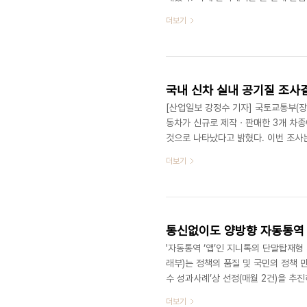
오는 2015년을 대비하고자 한다. 
더보기
필수적이라고 할 수 있다. 정부 역시
R&D 투자비중을 늘여가고 있는 중이다
주력산업에 대한 투자비중이 높고 개발
국내 신차 실내 공기질 조사
[산업일보 강정수 기자] 국토교통부(장
동차가 신규로 제작ㆍ판매한 3개 차종
것으로 나타났다고 밝혔다. 이번 조사
로 폼 알데하이드, 톨루엔 등 6개 
더보기
3개 차종의 관리대상 유해물질이 모두
를 실시하게 된 것은 신차 승차시 두통
에서의 공기 질에 대한 관심도 매우 커
통신없이도 양방향 자동통역
'자동통역 ‘앱’인 지니톡의 단말탑재형
래부)는 정책의 품질 및 국민의 정책 
수 성과사례’상 선정(매월 2건)을 추진하
등 총 4개 사례를 선정해 시상한다고 
더보기