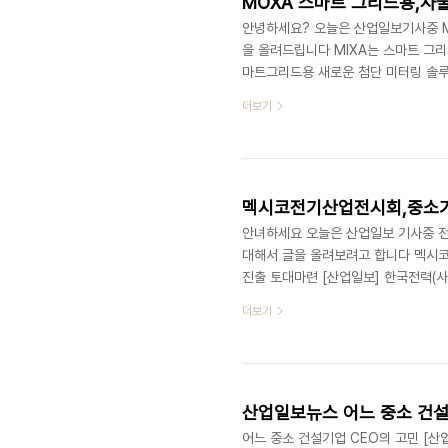
안녕하세요? 오늘은 산업일보기사중 M
을 올려드립니다 MIXA는 스마트 그
마트그리드용 새로운 첨단 미터링 솔루
보] AMI(Advanced Metering 
더보기
기 위한 산업용 사물인터넷(IoT; Inte
용 IoT AMI 솔루션은 다양한 유형
을 이용해 고전압 및 저전압, 투명 및 불
멕시코전기산업전시회,중소
안녀하세요 오늘은 산업일보 기사중 
대해서 글을 올려보려고 합니다 멕시코
진출 토대마련 [산업일보] 한국전력(
터 4일까지 3일간 멕시코의 멕시코시티에서
더보기
2015)에 중소 협력기업 10개사와 
멕시코 연방 전력청(CFE)이 후원하
티 센트로바나멕스(Centro Baname
어느 중소 건설기업 CEO의 고민 [산