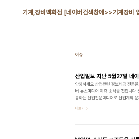
본문 바로가기
기계,장비백화점 [네이버검색창에>>기계장비 입력]
이슈
산업일보 지난 5월27일 네
안녕하세요 산업관련 정보제공 전문블
버 뉴스미디어 제휴 소식을 전합니다 
통하는 산업전문미디어로 산업계의 문제
업관련 전문지 발행사로 출발해 1999
더보기
구축을 통해 온라인 시장에 진출한 뒤
http://kidd.co.kr/company/ki
http://kidd.co.kr/company