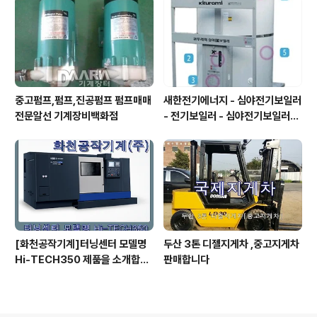
중고펌프,펌프,진공펌프 펌프매매
새한전기에너지 - 심야전기보일러
전문알선 기계장비백화점
- 전기보일러 - 심야전기보일러가
격비교 - 보일러가격 - 보일러가격
비교
[화천공작기계]터닝센터 모델명
두산 3톤 디젤지게차 ,중고지게차
Hi-TECH350 제품을 소개합니
판매합니다
다