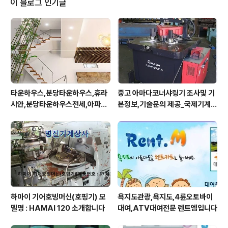
이 블로그 인기글
는 6.4%, 1차 금속은 2.6%, 전기장비는 4.4% 등이 각각
증가했으나, 파업의 여파로 자동차 분야는 오히려 5.8%
감소했다. 지난해 같은 기간과 비교했을 때는 1차 금속이
8.4% 상승한 것을 비롯해 기계장비 7.8%, 금속가공 8.
8% 등이 증가..
타운하우스,분당타운하우스,휴라
중고 아마다코너샤링기 조사및 기
시안,분당타운하우스전세,아파트
본정보,기술문의 제공_국제기계연
형타운하우스
합
하마이 기어호빙머신(호핑기) 모
욕지도관광,욕지도,4륜오토바이
델명 : HAMAI 120 소개합니다
대여,ATV대여전문 렌트엠입니다