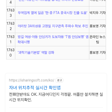
4
1763
무역업계 열에 일곱 '한·중 FTA 중국시장 진출 도움'
박지우 기자
3
1763
아리랑 3A위성용 고정밀 지구관측 주파수 확보 추진
홍보영 기자
2
1763
밤길 여성·아동 안심귀가 도보자용 ‘T맵 안심보행’ 앱
온라인 뉴스
1
확대시행
팀
1763
‘과학기술기본법’ 역할 강화
홍보영 기자
0
https://isharingsoft.com/ko/
광고
자녀 위치추적 실시간 확인앱
전화안받아도 OK. 지금어디인지 걱정끝. 어플만 설치하면 실
시간 위치확인.