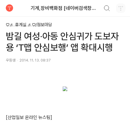
검색하기
기계,장비백화점 [네이버검색창에>>기계장비 입력]010-7508-2298
티스토리
♡♬ 휴계실 ♬♡/정보마당
밤길 여성·아동 안심귀가 도보자
용 ‘T맵 안심보행’ 앱 확대시행
우등생
2014. 11. 13. 08:37
[산업일보 온라인 뉴스팀]