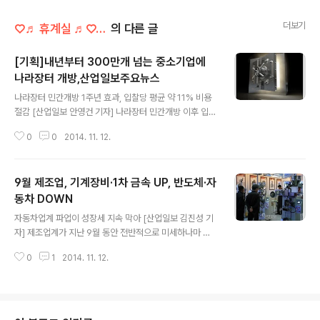
더보기
♡♬ 휴계실 ♬♡/정보마당
의 다른 글
[기획]내년부터 300만개 넘는 중소기업에
나라장터 개방,산업일보주요뉴스
글 내용
나라장터 민간개방 1주년 효과, 입찰당 평균 약 11% 비용
절감 [산업일보 안영건 기자] 나라장터 민간개방 이후 입찰
당 평균 11% 비용절감을 가져오는 등 소기의 성과를 거두
0
0
2014. 11. 12.
고 있는 가운데 내년 300만개가 넘는 중소기업에도 개방
될 예정이어서 이를 제대로 활용할 경우 천문학적 비용절
감이 기대된다. 공공부문에서만 사용하던 국가종합전자조
9월 제조업, 기계장비·1차 금속 UP, 반도체·자
달시스템(나라장터)이 지난 10월, 아파트단지 등 민간에
개방한 지 1년이 지났다. 일부는 여전히 나라장터이용에 대
동차 DOWN
글 내용
해 제대로 파악되지 못하고 있지만 아파트를 중심으로 이
자동차업계 파업이 성장세 지속 막아 [산업일보 김진성 기
용률이 빠르게 확산되면서 가시적 성과를 내고 있는 것으
자] 제조업계가 지난 9월 동안 전반적으로 미세하나마 생
로 나타났다. 조달청(청장 민형종)에 따르면 6월말 현재 나
산량의 상승을 이뤄냈다. 11일 기획재정부(이하 기재부)가
라장터를 이용하기 위해 사용자 등록을 한 민간수요자는
0
1
2014. 11. 12.
발표한 내용에 따르면, 지난 9월 한 달간 우리나라의 광공
총 1,777개로 아파트 단지가 1,680개..
업생산은 반도체 및 부품·자동차 등에서 감소하였으나, 기
계장비와 1차 금속 등의 생산량이 증가해 전체적으로는 8
월보다 0.1%, 지난해 같은 기간보다는 1.9% 증가한 것으
로 드러났다. 발표내용에 따르면, 8월과 비교해 기계장비