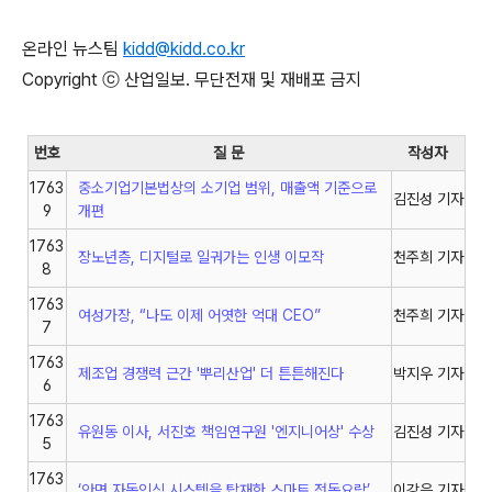
온라인 뉴스팀
kidd@kidd.co.kr
Copyright ⓒ 산업일보. 무단전재 및 재배포 금지
번호
질 문
작성자
1763
중소기업기본법상의 소기업 범위, 매출액 기준으로
김진성 기자
9
개편
1763
장노년층, 디지털로 일궈가는 인생 이모작
천주희 기자
8
1763
여성가장, “나도 이제 어엿한 억대 CEO”
천주희 기자
7
1763
제조업 경쟁력 근간 '뿌리산업' 더 튼튼해진다
박지우 기자
6
1763
유원동 이사, 서진호 책임연구원 '엔지니어상' 수상
김진성 기자
5
1763
‘안면 자동인식 시스템을 탑재한 스마트 전동요람’
이강은 기자