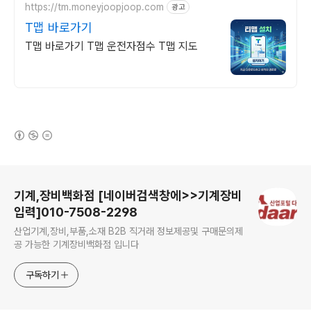
https://tm.moneyjoopjoop.com
광고
T맵 바로가기
T맵 바로가기 T맵 운전자점수 T맵 지도
(새창열림)
로그 정보
기계,장비백화점 [네이버검색창에>>기계장비
입력]010-7508-2298
산업기계,장비,부품,소재 B2B 직거래 정보제공및 구매문의제
공 가능한 기계장비백화점 입니다
구독하기