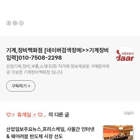
(새창열림)
로그 정보
기계,장비백화점 [네이버검색창에>>기계장비
입력]010-7508-2298
산업기계,장비,부품,소재 B2B 직거래 정보제공및 구매문의제
공 가능한 기계장비백화점 입니다
구독하기
더보기
♡♬ 휴계실 ♬♡/정보마당
의 다른 글
산업일보주요뉴스,프리스케일, 사물간 인터넷
& 웨어러블 반도체 시장 선도
글 내용