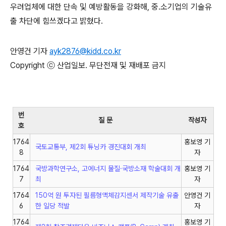
우려업체에 대한 단속 및 예방활동을 강화해, 중․소기업의 기술유
출 차단에 힘쓰겠다고 밝혔다.
안영건 기자
ayk2876@kidd.co.kr
Copyright ⓒ 산업일보. 무단전재 및 재배포 금지
번
질 문
작성자
호
1764
홍보영 기
국토교통부, 제2회 튜닝카 경진대회 개최
8
자
1764
국방과학연구소, 고에너지 물질·국방소재 학술대회 개
홍보영 기
7
최
자
1764
150억 원 투자된 필름형액체감지센서 제작기술 유출
안영건 기
6
한 일당 적발
자
1764
홍보영 기