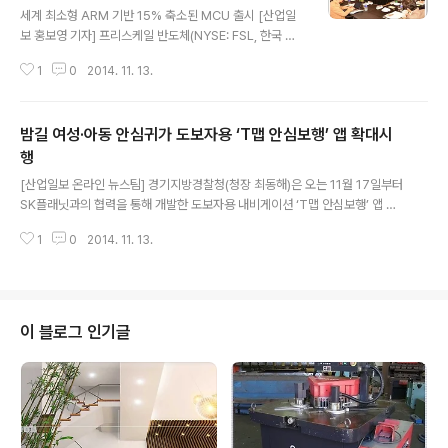
세계 최소형 ARM 기반 15% 축소된 MCU 출시 [산업일
보 홍보영 기자] 프리스케일 반도체(NYSE: FSL, 한국 지
사장 황연호)는 최근 전 세계적으로 급부상하고 있는 사물
1
0
2014. 11. 13.
간 인터넷과 웨어러블 시장에서 경쟁력을 높이기 위해 차
별화 된 핵심 제품을 출시하는 동시에 기존 제품의 성능 및
기능을 대폭 강화해 나가고 있다고 밝혔다. 프리스케일은
밤길 여성·아동 안심귀가 도보자용 ‘T맵 안심보행’ 앱 확대시
최근 ARM® 기술을 기반으로 하는 세계에서 가장 작으며
최고의 에너지 효율성을 자랑하는 32비트 MCU, 키네티
행
글 내용
스 KL03 MCU를 도입해 키네티스 미니 포트폴리오를 혁
[산업일보 온라인 뉴스팀] 경기지방경찰청(청장 최동해)은 오는 11월 17일부터
신적으로 확장한 제품을 선보였다. 키네티스 KL03 MCU
SK플래닛과의 협력을 통해 개발한 도보자용 내비게이션 ‘T맵 안심보행’ 앱 서
는 이전 세대의 키네티스 KL02 디바이스를 기반으로 새로
비스를 경기도 전체로 확대실시 한다고 밝혔다. 경기지방경찰청(청장 최동해)과
운 기능, 첨단 통합성, 더 뛰어난 사용 편의성을 추가했으며
1
0
2014. 11. 13.
SK플래닛 (사장 서진우)은, 지난해 11월 사회적 약자인 여성․아동 등이 밤길에
패키지는 더욱 작아져..
도 안전하게 귀가 할 수 있도록, 민․관 협력 프로젝트로 도보자용 내비게이션 앱
개발을 위한 업무협약(MOU)를 맺은 바 있다. 양 기관은 6. 17일 ‘T맵 안심보
행’ 앱을 출시한 이후 7월말까지 시흥시를 대상으로 시범운영을 실시한 결과,
앱 다운로드 수 41,466건(시흥시 여성․아동인구의 약 1/4 수준), 월 사용자 18,
이 블로그 인기글
394명을 기록할 정도로 사용자들의 호평을 받았으며, 중국 공영방송..