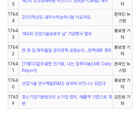
제2회 창조경제타운 비즈니스 캠프(B-Camp) 개최
5
자
1764
온라인 뉴
2015학년도 대학수학능력시험 이모저모
4
스팀
1764
홍보영 기
‘제4회 산업기술보호의 날’ 기념행사 열려
3
자
1764
홍보영 기
한·중·일 화학물질 관리정책 공동논의…정책대화 개최
2
자
1764
[11월12일]주춤한 전기동, 나는 알루미늄(LME Daily
온라인 뉴
1
Report)
스팀
1764
홍보영 기
산업기술 연구개발(R&D) 성과에 비즈니스 입힌다
0
자
1763
중소기업기본법상의 소기업 범위, 매출액 기준으로 개
김진성 기
9
편
자