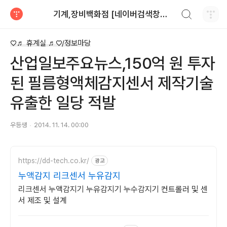
검색하기
기계,장비백화점 [네이버검색창에>>기계장비 입력]010-7508-2298
티스토리
♡♬ 휴계실 ♬♡/정보마당
산업일보주요뉴스,150억 원 투자
된 필름형액체감지센서 제작기술
유출한 일당 적발
우등생
2014. 11. 14. 00:00
https://dd-tech.co.kr/
광고
누액감지 리크센서 누유감지
리크센서 누액감지기 누유감지기 누수감지기 컨트롤러 및 센
서 제조 및 설계