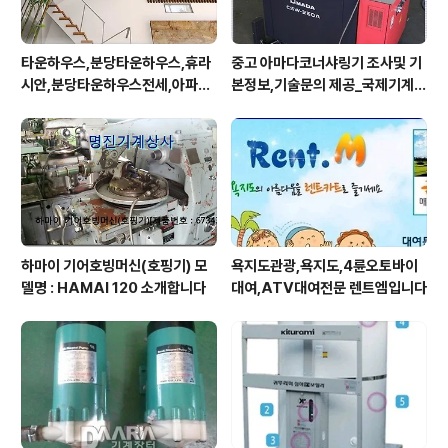
타운하우스,분당타운하우스,휴라
중고 아마다코너샤링기 조사및 기
시안,분당타운하우스전세,아파트
본정보,기술문의 제공_국제기계연
형타운하우스
합
하마이 기어호빙머신(호핑기) 모
욕지도관광,욕지도,4륜오토바이
델명 : HAMAI 120 소개합니다
대여,ATV대여전문 렌트엠입니다