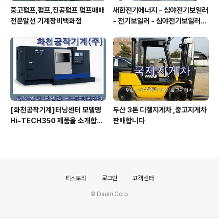
중고펌프,펌프,진공펌프 펌프매매
새한전기에너지 - 심야전기보일러
전문알선 기계장비백화점
- 전기보일러 - 심야전기보일러가
격비교 - 보일러가격 - 보일러가격
비교
[화천공작기계]터닝센터 모델명
두산 3톤 디젤지게차 ,중고지게차
Hi-TECH350 제품을 소개합니
판매합니다
다
의안내
티스토리
로그인
고객센터
© Daum Corp.