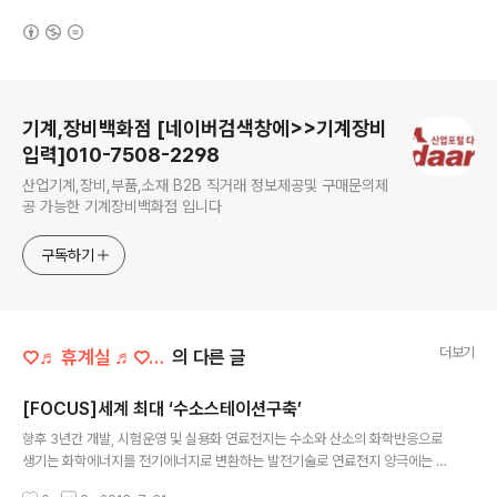
(새창열림)
로그 정보
기계,장비백화점 [네이버검색창에>>기계장비
입력]010-7508-2298
산업기계,장비,부품,소재 B2B 직거래 정보제공및 구매문의제
공 가능한 기계장비백화점 입니다
구독하기
더보기
♡♬ 휴계실 ♬♡/정보마당
의 다른 글
[FOCUS]세계 최대 ‘수소스테이션구축’
글 내용
향후 3년간 개발, 시험운영 및 실용화 연료전지는 수소와 산소의 화학반응으로
생기는 화학에너지를 전기에너지로 변환하는 발전기술로 연료전지 양극에는 수
소를, 음극에는 공기(공기 중의 산소를 반응에 사용)를 도입해 각 전극에서 전기