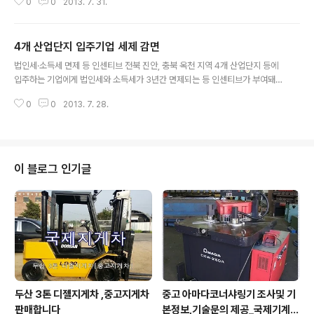
0
0
2013. 7. 31.
화학적인 반응이 일어나 이 과정에서 전기를 생산되고, 부산물로 물이 발생하는
원리로 작동을 한다. 기존 발전방식에 비해 어떤 강점이 있는지 살펴본다 높은
발전효율과 제약 많지 않아 기존 발전방식은 연료를 투입해 전기를 얻기까지 열
4개 산업단지 입주기업 세제 감면
및 운동에너지를 포함하고 있기 때문에 이 과정에서 에너지 손실이 발생한다.
글 내용
연료전지의 전기발전효율은 전체 운전 장치 사용 전력 혹은 열 손실을 감안하더
법인세·소득세 면제 등 인센티브 전북 진안, 충북 옥천 지역 4개 산업단지 등에
라도 30~60% 이상이다. 대체로 디젤엔진, 기솔린엔진, 가스터빈의 경우 출력
입주하는 기업에게 법인세와 소득세가 3년간 면제되는 등 인센티브가 부여돼
규모가 클수록 발전효율이..
산업단지 분양을 활성화시키고 관광지에 활력을 불어넣는 등 기업유치 활동에
0
0
2013. 7. 28.
탄력을 받을 것으로 기대된다. 국토교통부(장관 서승환)는 최근 개최된 국토정
책위원회(분과위원장 국토부 장관)에서 이들 지역을 신발전지역 투자촉진지구
로 지정키로 심의·의결했다. 투자촉진지구 지정은 인근 도시에 비해 불리한 낙
후지역의 투자 여건을 개선하기 위해 4개 산업단지 등에 입주하는 기업에게 세
제 감면 등의 인센티브를 부여하기 위함이다. 4개 산업단지로는 전북 진안군(홍
이 블로그 인기글
삼한방농공단지, 북부예술관광단지), 충북 옥천군(옥천의료 기기농공단지, 청산
일반산업단지) 로 법인세·소득세 3년..
두산 3톤 디젤지게차 ,중고지게차
중고 아마다코너샤링기 조사및 기
판매합니다
본정보,기술문의 제공_국제기계연