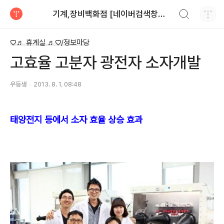
검색하기
기계,장비백화점 [네이버검색창에>>기계장비 입력]010-7508-2298
티스토리
♡♬ 휴계실 ♬♡/정보마당
고효율 고분자 광전자 소자개발
우등생
2013. 8. 1. 08:48
태양전지 등에서 소자 효율 상승 효과