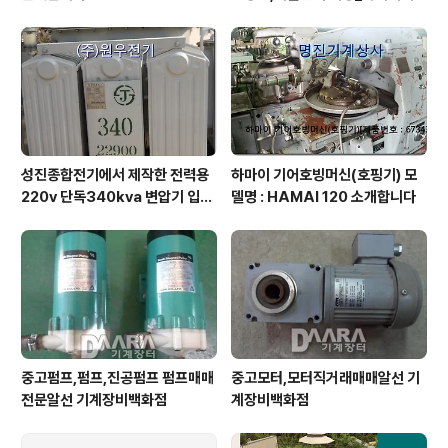
합
성진종합전기에서 제작한 전력용
하마이 기어호빙머신(호핑기) 모
220v 단독340kva 변압기 입니
델명 : HAMAI 120 소개합니다
다
중고펌프,펌프,진공펌프 펌프매매
중고모터,모터직거래매매알선 기
전문알선 기계장비백화점
계장비백화점